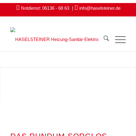
Notdienst: 06136 - 68 63
|
info@haselsteiner.de
Die schönste Art Energie
zu erzeugen!